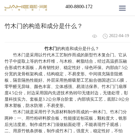
400-8800-172
竹木门的构造和成分是什么？
2022-04-19
竹木门
的构造和成分是什么？
竹木门是采用以竹代木工艺制作而成的新型竹木复合门。它从
竹子中提取上等的竹木纤维，与木粉、树脂结合，经过高温挤压融
合形成竹木面板，具有韧性好、稳定性好，绿色环保。内部由7.5公
分宽的龙骨框架构成，结构稳定，不易变形。中间填充隔音阻燃
板，隔音隔热性能好。外层采用热熔吸塑工艺贴合德国进口LG膜，
零甲醛无异味、颜色丰富、立体感强、易清洁保养。竹木门门扇厚
度4.5公分，封边采用国内先进技术热转印无缝封边，无缝处理，彰
显科技实力。套板是3.2公分厚台阶套，内部填实工艺，底部2.0公分
厚木塑板，防水防潮，不易变形。
竹木门就是采用竹子为原材料制作而成的一种木门。竹木门分
两种：一、用竹粉碎料胶合板，性能接近刨花板，颗粒度大，铣形
后光洁度差。制作成竹木门须做贴面处理，不能表现竹子观感；
二、用原竹铣条拼板，制作成竹木门，强度大，稳定性好，不怕