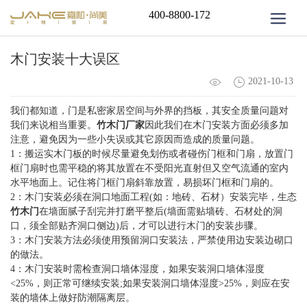
400-8800-172
木门安装十大误区
2021-10-13
我们都知道，门是私密家居空间与外界的挡板，其安全质量问题对
我们来说相当重要。
竹木门厂家
因此我们在木门安装方面必须多加
注意，避免因为一些小失误或其它原因而造成的质量问题。
1：搬运实木门板的时候尽量避免划伤或者碰伤门框和门扇，放置门
框门扇时也需平稳的将其放置在不受阳光直射但又空气流通的室内
水平地面上。记住将门框门扇斜靠放置，易损坏门框和门扇的。
2：木门安装必须在洞口地面工程(如：地砖、石材）安装完毕，生态
竹木门
在墙面腻子刮完并打磨平整后(墙面需贴墙砖、石材处的洞
口，须全部贴齐洞口侧边)后，才可以进行木门的安装步骤。
3：木门安装方法必须使用预留洞口安装法，严禁使用边安装边砌口
的做法。
4：木门安装时需检查洞口墙体湿度，如果安装洞口墙体湿度
<25%，则正常可继续安装;如果安装洞口墙体湿度>25%，则应在安
装的墙体上做好防潮隔离层。