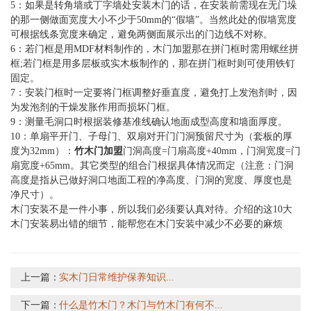
5：如果是转角墙或丁字墙处安装木门的话，在安装前需现在无门垛
的那一侧做面宽度大小不少于50mm的“假墙”。当然此处的假墙宽度
可根据线条宽度来确定，避免两侧面展示出的门边线不对称。
6：若门框是用MDF材料制作的，木门加盟那在拼门框时需用螺丝拼
框;若门框是用多层板或实木板制作的，那在拼门框时则可使用铁钉
固定。
7：安装门框时一定要将门框调整好垂直度，避免打上发泡剂时，因
为发泡剂的干燥发胀作用而损坏门框。
9：测量毛洞口时根据装修基准线确认地面成型高度和墙面厚度。
10：单扇平开门、子母门、双扇对开门门洞预留尺寸为（套板的厚
度为32mm）：
竹木门加盟
门洞高度=门扇高度+40mm，门洞宽度=门
扇宽度+65mm。其它类型的组合门根据具体情况而定（注意：门洞
高度是指从已做好洞口地面工程的净高度、门洞的宽度、厚度也是
净尺寸）。
木门安装不是一件小事，所以我们必须要认真对待。介绍的这10大
木门安装易出错的细节，能帮您在木门安装中减少不必要的麻烦
上一篇：
实木门日常维护保养知识...
下一篇：
什么是竹木门？木门与竹木门有何不...