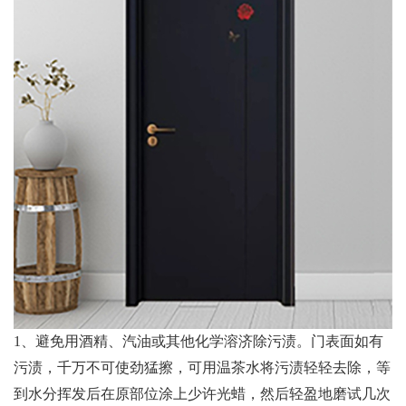
1、避免用酒精、汽油或其他化学溶济除污渍。门表面如有
污渍，千万不可使劲猛擦，可用温茶水将污渍轻轻去除，等
到水分挥发后在原部位涂上少许光蜡，然后轻盈地磨试几次