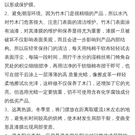
以形成保护膜。
2、避免潮湿环境。因为竹木门是很精细的产品，所以水汽
对竹木门危害很大、注意门表面的清洁维护。竹木门表面涂
有油漆，对其漆膜的维护和保养显得尤为重要，漆膜一旦被
破坏不仅影响表面美观，而且会进一步影响到产品内部结
构。所以应经常保持门的清洁，每天用纯棉干软布轻轻试去
表面浮尘，每隔一段时间，用拧干水分的湿棉丝将门犄角旮
旯处的积尘细细揩净，再用洁净的干软细棉布揩干即可，也
可在揩干后涂上一层薄薄的高 质量光蜡，像擦皮革一样轻
柔地擦试出光泽，这样做不仅保养了木门，还增加了它的光
亮。但选用光蜡一定要慎重，切不可使用含有化学腐蚀成分
的低劣产品。
3、远离热源。冬季里，将门摆放在距离取暖流1米左右的地
方，避免长时间较高的烘烤，使木材发生局部干裂，变曲变
形及漆膜出现局部变质。